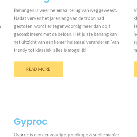
Behangen is weer helemaal terug van weggeweest.
V
Nadat verven het jarenlang van de troon had
k
n
gestoten, wordt er tegenwoordig meer dan ooit
t
n
gecombineerd met de beiden. Het juiste behang kan
h
het uitzicht van een kamer helemaal veranderen. Van
s
trendy tot klassiek, alles is mogelijk!
m
READ MORE
Gyproc
Gyproc is een eenvoudige, goedkope & snelle manier